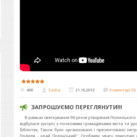
490
Sasha
21.10.2013
Коментарі (0)
ЗАПРОШУЄМО ПЕРЕГЛЯНУТИ!!!
В рамках святкування 90-річчя утворення Полонського р
відбулася зустріч з почесними громадянами міста та уро
бібліотек. Також було організовано і презентовано нет
Поділля - край Полонський". Особливу увагу присутніх