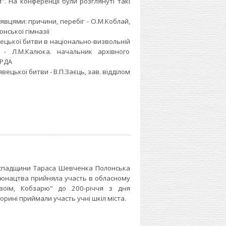
". На конференції були розглянуті такі
ями: причини, перебіг - О.М.Коблай,
онської гімназії
ької битви в національно-визвольній
р. - Л.М.Калюка. начальник архівного
 РДА
ецької битви - В.П.Заєць, зав. відділом
спадщини Тараса Шевченка Полонська
 юнацтва прийняла участь в обласному
 твоїм, Кобзарю" до 200-річчя з дня
орині приймали участь учні шкіл міста.