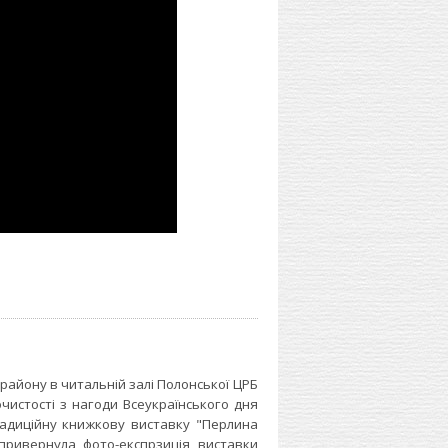
айону в читальній залі Полонської ЦРБ
чистості з нагоди Всеукраїнського дня
радиційну книжкову виставку "Перлина
 привернула фото-експрзиція виставки