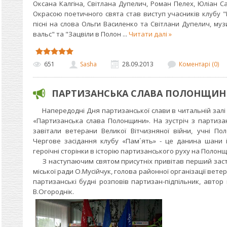
Оксана Калгіна, Світлана Дупелич, Роман Пелех, Юліан 
Окрасою поетичного свята став виступ учасників клубу "К
пісні на слова Ольги Василенко та Світлани Дупелич, му
вальс" та "Зацвіли в Полон
...
Читати далі »
651
Sasha
28.09.2013
Коментарі (0)
ПАРТИЗАНСЬКА СЛАВА ПОЛОНЩИН
Напередодні Дня партизанської слави в читальній залі 
«Партизанська слава Полонщини». На зустріч з партиза
завітали ветерани Великої Вітчизняної війни, учні Пол
Чергове засідання клубу «Пам´ять» - це данина шани 
героїчні сторінки в історію партизанського руху на Полонщ
З наступаючим святом присутніх привітав перший засту
міської ради О.Мусійчук, голова районної організації вете
партизанські будні розповів партизан-підпільник, авто
В.Огороднік.