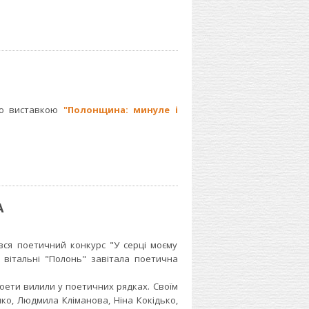
ю виставкою
"Полонщина: минуле і
А
я поетичний конкурс "У серці моєму
 вітальні "Полонь" завітала поетична
оети вилили у поетичних рядках. Своїм
ко, Людмила Кліманова, Ніна Кокідько,