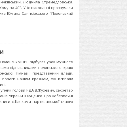
Санчківський, Людмила Стремедловська.
ому за 40". У їх виконанні прозвучали
зика Юліана Санчківського "Полонський
И
Полонської ЦРБ відбувся урок мужності
нами-підпільниками полонського краю
онської гімназії, представники влади.
і поваги нашим краянам, які всипали
ині.
пник голови РДА В.Жухевич, секретар
ранів України В.Куценко. Про небезпечні
р книги «Шляхами партизанської слави»