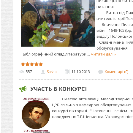
Пилявецької битви
питання:
Битва під Пилявц
вчитель історії Пол
Значення Пилявец
війні 1648-1658р
відділу Полонської
Славні імена Пиляв
обслуговування
Бібліографічний огляд літератури
...
Читати далі »
557
Sasha
11.10.2013
Коментарі (0)
УЧАСТЬ В КОНКУРСІ
З метою активізації молоді творчої 
ЦРБ спільно з кафедрою обслуговування
конкурсі-вікторині "Натхненні генієм
народження Т.Г.Шевченка. У конкурсі-вікт