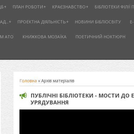
ЦБ
ПЛАН РОБОТИ
КРАЄЗНАВСТВО
БІБЛІОТЕКИ ФІЛІЇ П
Д...
ПРОЕКТНА ДІЯЛЬНІСТЬ
НОВИНИ БІБЛІОСВІТУ
Е
М АТО
КНИЖКОВА МОЗАЇКА
ПОЕТИЧНИЙ НОКТЮРН
Головна
»
Архів матеріалів
ПУБЛІЧНІ БІБЛІОТЕКИ - МОСТИ ДО
УРЯДУВАННЯ