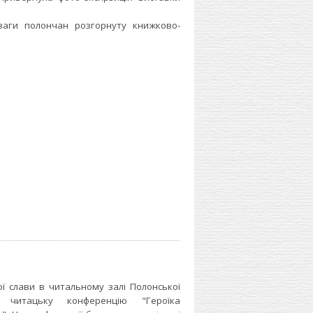
ги полончан розгорнуту книжково-
 слави в читальному залі Полонської
 читацьку конференцію "Героїка