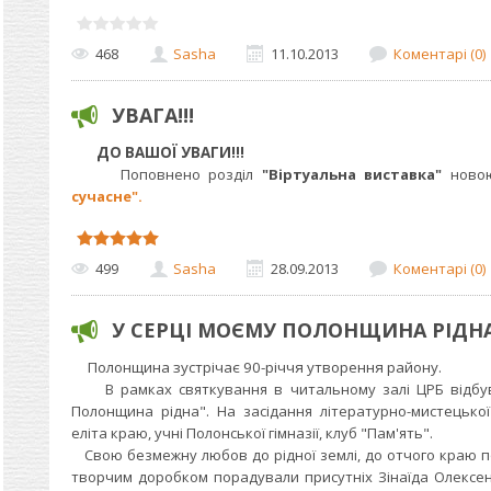
468
Sasha
11.10.2013
Коментарі (0)
УВАГА!!!
ДО ВАШОЇ УВАГИ!!!
Поповнено розділ
"Віртуальна виставка"
ново
сучасне".
499
Sasha
28.09.2013
Коментарі (0)
У СЕРЦІ МОЄМУ ПОЛОНЩИНА РІДН
Полонщина зустрічає 90-річчя утворення району.
В рамках святкування в читальному залі ЦРБ відбувс
Полонщина рідна". На засідання літературно-мистецької
еліта краю, учні Полонської гімназії, клуб "Пам'ять".
Свою безмежну любов до рідної землі, до отчого краю п
творчим доробком порадували присутніх Зінаїда Олексен