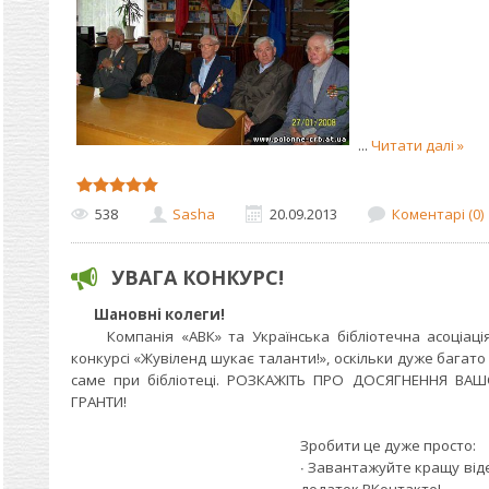
...
Читати далі »
538
Sasha
20.09.2013
Коментарі (0)
УВАГА КОНКУРС!
Шановні колеги!
Компанія «АВК» та Українська бібліотечна асоціація
конкурсі «Жувіленд шукає таланти!», оскільки дуже багат
саме при бібліотеці. РОЗКАЖІТЬ ПРО ДОСЯГНЕННЯ ВА
ГРАНТИ!
Зробити це дуже просто:
∙ Завантажуйте кращу від