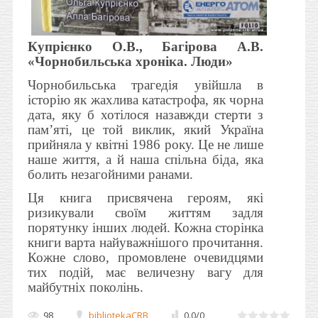
Купрієнко О.В., Багірова А.В.
«Чорнобильська хроніка. Люди»
Чорнобильська трагедія увійшла в
історію як жахлива катастрофа, як чорна
дата, яку б хотілося назавжди стерти з
пам’яті, це той виклик, який Україна
прийняла у квітні 1986 року. Це не лише
наше життя, а й наша спільна біда, яка
болить незагойними ранами.
Ця книга присвячена героям, які
ризикували своїм життям задля
порятунку інших людей. Кожна сторінка
книги варта найуважнішого прочитання.
Кожне слово, промовлене очевидцями
тих подій, має величезну вагу для
майбутніх поколінь.
98
bibliotekaCRB
0.0
/
0