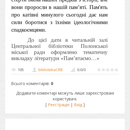
вони проросли в нашій пам’яті. Пам'ять
про катівні минулого сьогодні дає нам
сили боротися з їхніми ідеологічними
спадкоємцями.
До цієї дати в читальній залі
Центральної бібліотеки Полонської
міської ради оформлено тематичну
викладку літератури «Пам’ятаємо…»
105
bibliotekaCRB
0.0
/
0
Всього коментарів
:
0
Додавати коментарі можуть лише зареєстровані
користувачі.
[
Реєстрація
|
Вхід
]