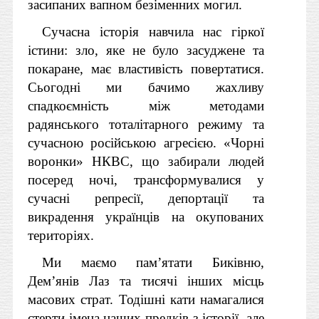
засипаних вапном безіменних могил.
Сучасна історія навчила нас гіркої
істини: зло, яке не було засуджене та
покаране, має властивість повертатися.
Сьогодні ми бачимо жахливу
спадкоємність між методами
радянського тоталітарного режиму та
сучасною російською агресією. «Чорні
воронки» НКВС, що забирали людей
посеред ночі, трансформувалися у
сучасні репресії, депортації та
викрадення українців на окупованих
територіях.
Ми маємо пам’ятати Биківню,
Дем’янів Лаз та тисячі інших місць
масових страт. Тодішні кати намагалися
стерти імена наших предків з історії, але