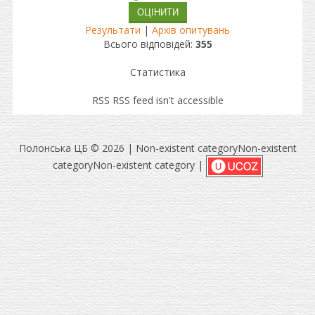
Результати
|
Архів опитувань
Всього відповідей:
355
Статистика
RSS
RSS feed isn't accessible
Полонська ЦБ © 2026
|
Non-existent category
Non-existent
category
Non-existent category |