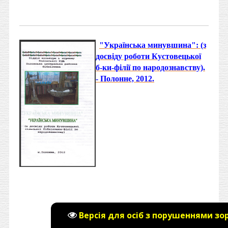
"Українська минувшина": (з
досвіду роботи Кустовецької
б-ки-філії по народознавству).
- Полонне, 2012.