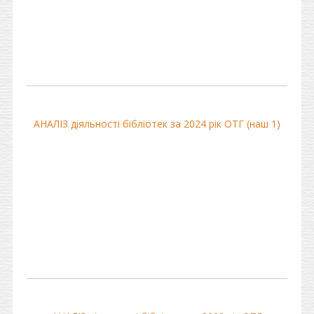
АНАЛІЗ діяльності бібліотек за 2024 рік ОТГ (наш 1)