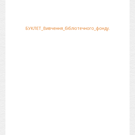
БУКЛЕТ_Вивчення_бiблiотечного_фонду.