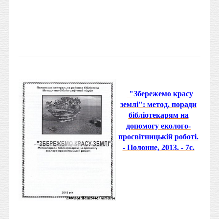
"Збережемо красу
землі": метод. поради
бібліотекарям на
допомогу еколого-
просвітницькій роботі.
- Полонне, 2013. - 7с.