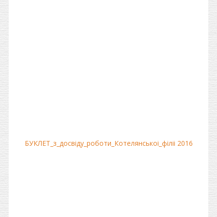
БУКЛЕТ_з_досвiду_роботи_Котелянськоi_фiлii 2016