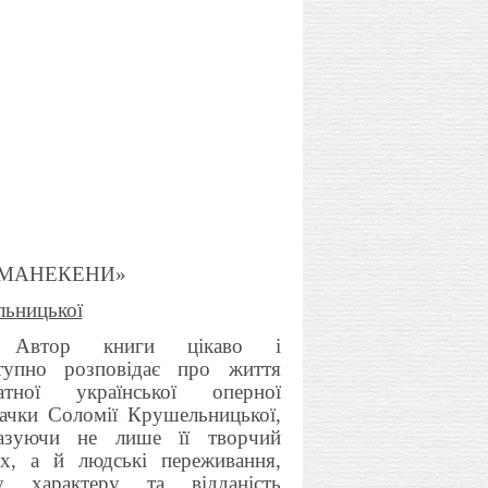
 Й МАНЕКЕНИ»
льницької
Автор книги ці
каво і
тупно розповідає про життя
атної української оперної
вачки Соломії Крушельницької,
азуючи не лише її творчий
х, а й людські переживання,
у характеру та відданість