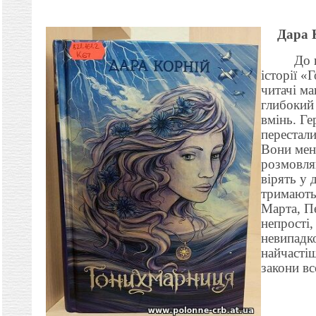
Дара
До 
історії «
читачі ма
глибокий 
вмінь. Ге
перестал
Вони мен
розмовля
вірять у
тримаютьс
Марта, Пе
непрості,
невипадко
найчасті
закони вс