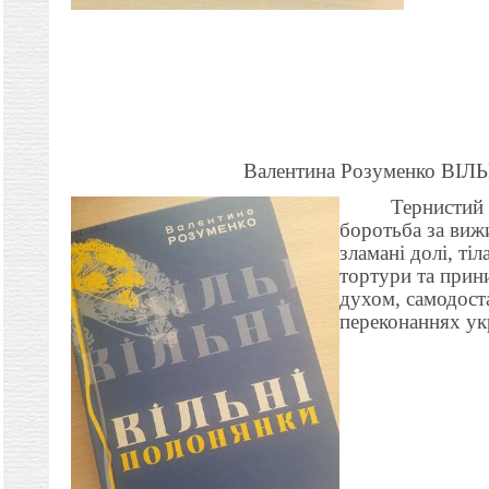
Валентина Розуменко В
Тернистий
боротьба за виж
зламані долі, тіл
тортури та прини
духом, самодоста
переконаннях ук