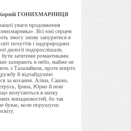
 Корній ГОНИХМАРНИЦЯ
вашої уваги продовження
Гонихмарника». Всі юні серцем
ють змогу знову зануритися в
світ почуттів і надприродних
рої дилогії подорослішали,
и бути затятими романтиками.
ше зазирають в небо, майже не
ють з Талалайком, проте вперто
 дружбу й відчайдушно
я за кохання. Аліна, Сашко,
трусь, Ірина, Юрко й нові
 що вплутаються в низку
вих випадковостей, бо так
ше буває, коли порушуєш
есвіту.