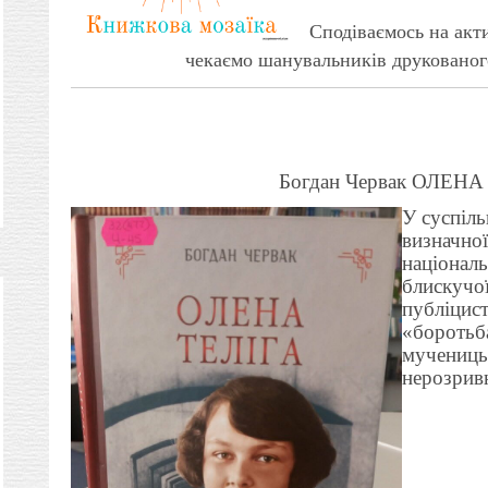
Сподіваємось на акти
чекаємо шанувальників друкованого
Богдан Червак ОЛЕНА
У суспіль
визначної
національ
блискучої
публіцист
«боротьба
мучениць
нерозривн