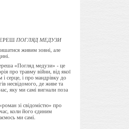
ДЕРЕШ
ПОГЛЯД МЕДУЗИ
ися живим зовні, але
дині.
реша «Погляд медузи» - це
орія про травму війни, від якої
 і серце, і про мандрівку до
ів несвідомого, де живе та
нас, яку ми самі вигнали поза
«роман зі свідомістю» про
час, коли його єдиним
ємось ми самі.