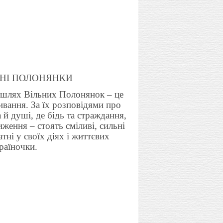
ІЛЬНІ ПОЛОНЯНКИ
 шлях
Вільних Полонянок – це
ивання. За їх розповідями про
а й душі, де бідь та страждання,
ження – стоять сміливі, сильні
тні у своїх діях і життєвих
раїночки.