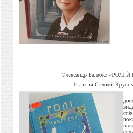
Олександр Балабко «РОЛІ
Із життя Соломії Круше
дос
вид
спі
пок
шля
сил