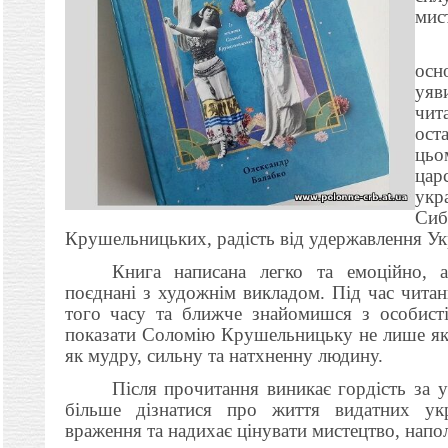
мис
осн
уяв
чит
ост
цьо
цар
укр
Сиб
Крушельницьких, радість від удержавлення Ук
Книга написана легко та емоційно, а
поєднані з художнім викладом. Під час чита
того часу та ближче знайомишся з особисті
показати Соломію Крушельницьку не лише як в
як мудру, сильну та натхненну людину.
Після прочитання виникає гордість за 
більше дізнатися про життя видатних укр
враження та надихає цінувати мистецтво, наполе