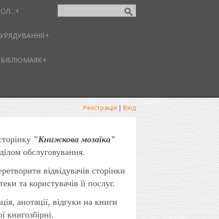
ОЛ...
-УРЯДУВАННЯ
БІБЛІОМАЯК
Реєстрація
|
Вхід
сторінку
"Книжкова мозаїка"
ділом обслуговування.
ретворити відвідувачів сторінки
теки та користувачів її послуг.
ція, анотації, відгуки на книги
ї книгозбірні.