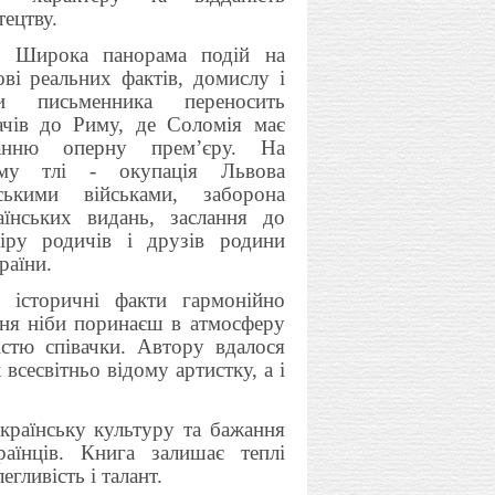
тецтву.
Широка панорама подій на
ові реальних фактів, домислу і
и письменника переносить
ачів до Риму, де Соломія має
анню оперну прем’єру. На
му тлі - окупація Львова
ськими військами, заборона
аїнських видань, заслання до
іру родичів і друзів родини
раїни.
 історичні факти гармонійно
ння ніби поринаєш в атмосферу
стю співачки. Автору вдалося
сесвітньо відому артистку, а і
українську культуру та бажання
аїнців. Книга залишає теплі
гливість і талант.