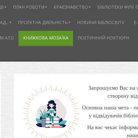
ЦБ
ПЛАН РОБОТИ
КРАЄЗНАВСТВО
БІБЛІОТЕКИ ФІЛІЇ П
Д...
ПРОЕКТНА ДІЯЛЬНІСТЬ
НОВИНИ БІБЛІОСВІТУ
Е
М АТО
КНИЖКОВА МОЗАЇКА
ПОЕТИЧНИЙ НОКТЮРН
Запрошуємо Вас на 
створену від
Основна наша мета - пе
у відвідувачів бібліо
На вас чекає інформа
нашо