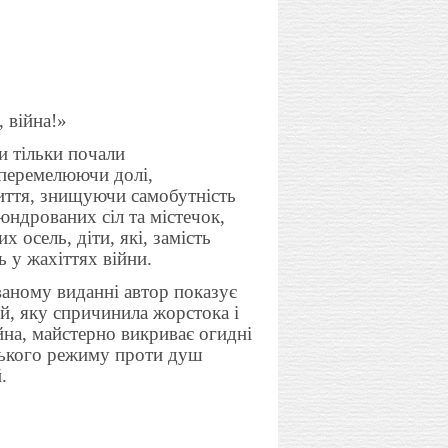
 війна!»
и тільки почали
 перемелюючи долі,
иття, знищуючи самобутність
юндрованих сіл та містечок,
х осель, діти, які, замість
ь у жахіттях війни.
аному виданні автор показує
ей, яку спричинила жорстока і
йна, майстерно викриває огидні
ького режиму проти душ
.