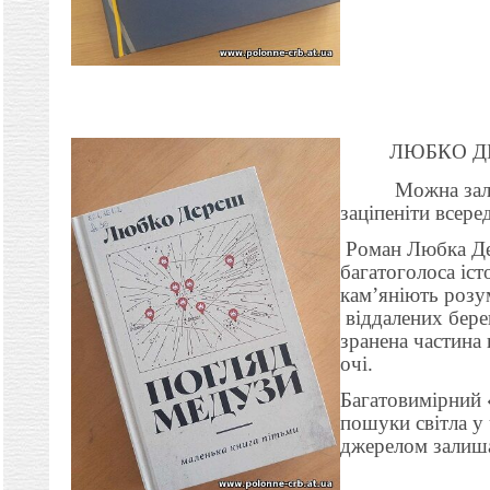
ЛЮБКО 
Можна залишат
заціпеніти всере
Роман Любка Де
багатоголоса іст
кам’яніють розум
віддалених берег
зранена частина 
очі.
Багатовимірний 
пошуки світла у 
джерелом залиша