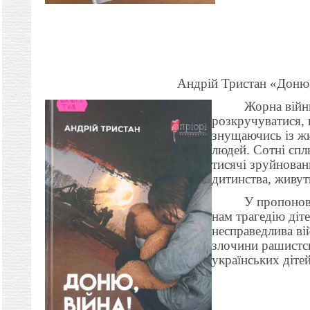
Андрій Тристан «Доню,
Жорна війн
розкручуватися,
знущаючись із ж
людей. Сотні спл
тисячі зруйновани
дитинства, живут
У пропонов
нам трагедію діт
несправедлива ві
злочини рашистс
українських дітей