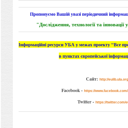
Пропонуємо Вашій увазі періодичний інформа
"Дослідження, технології та інновації
Інформаційні ресурси УБА у межах проекту "Все про
в пунктах європейської інформаці
Сайт:
http://eulib.ula.or
Facebook -
https://www.facebook.com/a
Twitter -
https://twitter.com/e