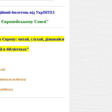
ційний бюлетень від УкрІНТЕІ
 у Європейському Союзі"
 Європу: читай, слухай, дізнавайся
ї в бібліотеках"
g.ua/
bout.eu.in.library/
uinlibrary