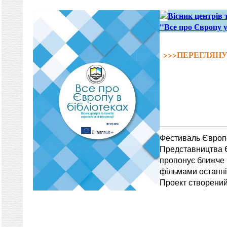
Вісник центрів 
"Все про Європу у
>>>ПЕРЕГЛЯНУ
Фестиваль Європе
Представництва Є
пропонує ближче
фільмами останніх
Проект створений