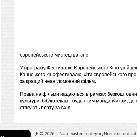
європейського мистецтва кіно.
У програму Фестивалю Європейського Кіно увійшли
Каннського кінофестивалю, хіти європейського про
за кращий неангломовний фільм.
Права на фільми надаються в рамках безкоштовних 
культури, бібліотекам - будь-яким майданчикам, де 
стягують плату за вхід.
Полонська ЦБ © 2026
|
Non-existent category
Non-existent ca