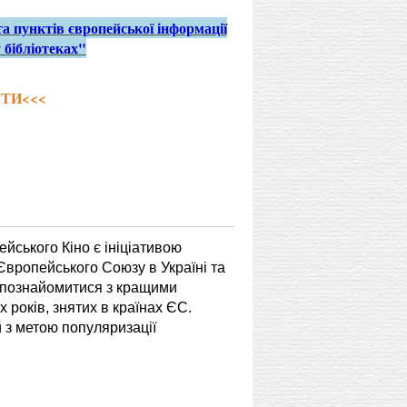
та пунктів європейської інформації
 бібліотеках"
ТИ<<<
йського Кіно є ініціативою
вропейського Союзу в Україні та
 познайомитися з кращими
 років, знятих в країнах ЄС.
 з метою популяризації