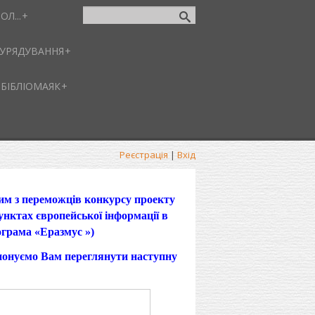
ОЛ...
-УРЯДУВАННЯ
БІБЛІОМАЯК
Реєстрація
|
Вхід
им з переможців конкурсу проекту
унктах європейської інформації в
ограма «Еразмус »)
опонуємо Вам переглянути наступну