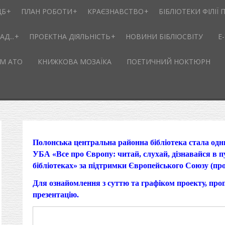
ЦБ
ПЛАН РОБОТИ
КРАЄЗНАВСТВО
БІБЛІОТЕКИ ФІЛІЇ П
Д...
ПРОЕКТНА ДІЯЛЬНІСТЬ
НОВИНИ БІБЛІОСВІТУ
Е
М АТО
КНИЖКОВА МОЗАЇКА
ПОЕТИЧНИЙ НОКТЮРН
Полонська центральна районна бібліотека стала одн
УБА «Все про Європу: читай, слухай, дізнавайся в п
бібліотеках» за підтримки Європейського Союзу (пр
Для ознайомлення з суттю та графіком проекту, пр
презентацію.