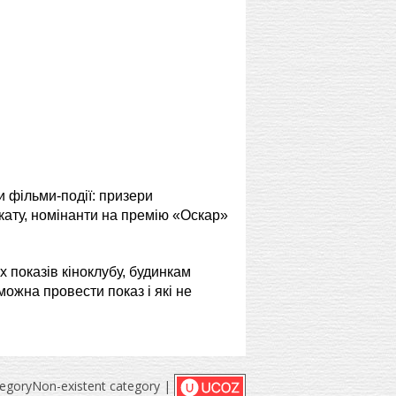
 фільми-події: призери
кату, номінанти на премію «Оскар»
показів кіноклубу, будинкам
можна провести показ і які не
tegory
Non-existent category |