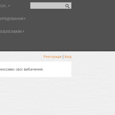
ОЛ...
-УРЯДУВАННЯ
БІБЛІОМАЯК
Реєстрація
|
Вхід
риносимо свої вибачення.