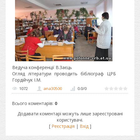
Ведуча конференції В.Заєць
Огляд літератури проводить бібліограф ЦРБ
Гордійчук І.М.
1072
ana30500
0.0
/
0
Всього коментарів
:
0
Додавати коментарі можуть лише зареєстровані
користувачі.
[
Реєстрація
|
Вхід
]