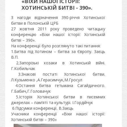
«ВІХИ НАШОЇ ІСТОРІЇ:
ХОТИНСЬКІЙ БИТВІ - 390».
З нагоди відзначення 390-річчя Хотинської
битви в Полонській ЦРБ
27 жовтня 2011 року проведено читацьку
конференцію «Віхи нашої історії: Хотинській
битві – 390».
На конференції було розглянуто такі питання:
1.Битва під Хотином – битва за Європу. Заєць
В.П.
2.Запорізькі козаки в Хотинській війні.
Г.Кобильчак
3.Знакові постаті Хотинської битви.
Л.Кузьменко ,А.Герасимчук,М.Гросул
4.Остання битва гетьмана Сагайдачного.
Г.Бабич,Г.Головачук
5.Історія Хотинської битви в писемних
джерелах – пам’яті та культурі. І.Гордійчук
6.Підсумки конференції. В.Заєць
Учасники конференції «Віхи нашої історії:
Хотинській битві – 390»