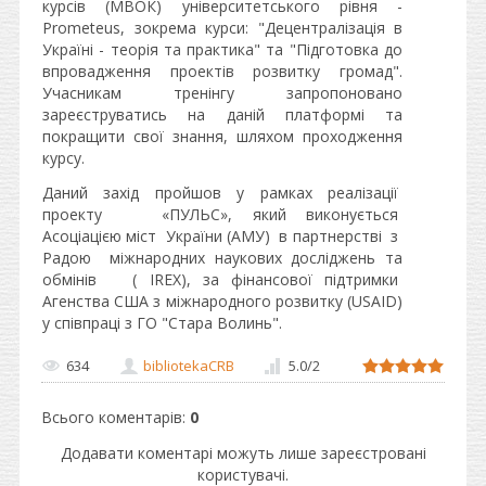
курсів (МВОК) університетського рівня -
Prometeus, зокрема курси: "Децентралізація в
Україні - теорія та практика" та "Підготовка до
впровадження проектів розвитку громад".
Учасникам тренінгу запропоновано
зареєструватись на даній платформі та
покращити свої знання, шляхом проходження
курсу.
Даний захід пройшов у рамках реалізації
проекту «ПУЛЬС», який виконується
Асоціацією міст України (АМУ) в партнерстві з
Радою міжнародних наукових досліджень та
обмінів ( IREX), за фінансової підтримки
Агенства США з міжнародного розвитку (USAID)
у співпраці з ГО "Стара Волинь".
634
bibliotekaCRB
5.0
/
2
Всього коментарів
:
0
Додавати коментарі можуть лише зареєстровані
користувачі.