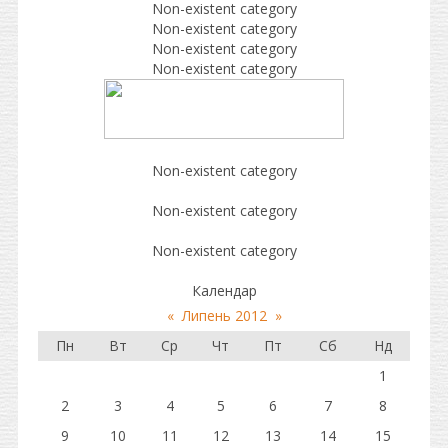
Non-existent category
Non-existent category
Non-existent category
Non-existent category
Non-existent category
Non-existent category
Non-existent category
Календар
«
Липень 2012
»
Пн
Вт
Ср
Чт
Пт
Сб
Нд
1
2
3
4
5
6
7
8
9
10
11
12
13
14
15