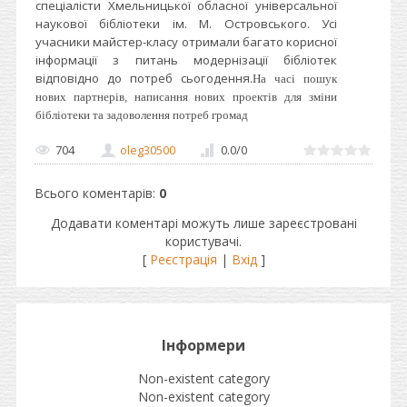
спеціалісти Хмельницької обласної універсальної
наукової бібліотеки ім. М. Островського. Усі
учасники майстер-класу отримали багато корисної
інформації з питань модернізації бібліотек
відповідно до потреб сьогодення.
На часі пошук
нових партнерів, написання нових проектів для зміни
бібліотеки та задоволення потреб громад
704
oleg30500
0.0
/
0
Всього коментарів
:
0
Додавати коментарі можуть лише зареєстровані
користувачі.
[
Реєстрація
|
Вхід
]
Інформери
Non-existent category
Non-existent category