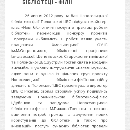
БІБЛІОТЕЦІ - ФІЛІЇ
26 липня 2012 року на базі Новоселицької
бібліотеки-філії Полонської ЦБС відбувся майстер-
клас «Нові бібліотечні послуги в практиці роботи
бібліотек» переможців конкурсу проектів
програми «Бібліоміст». В роботі взяли участь
працівники Хмельницької ОУНБ
ім.М.Островського, бібліотечні працівники
Ізяславської, Шепетівської, Старокостянтинівської
та Полонської ЦБС.
Зустріли гостей свята народний
ансамбль шумових інструментів «Веселі музики»,
адже вони є однією із цільових груп проекту
Новоселицької бібліотеки-філії.
Інноваційну
діяльність Полонської ЦБС презентувала директор
ЦРБ О.Ржегак, своїми історіями успіху поділились
завідуюча Понінківською бібліотекою-філією
І.Дубенюк та завідуюча Новоселицькою
бібліотекою-філією М.Пижова.
Тренінги з питань
вивчення потреб громад та залучення нових
користувачів до бібліотеки, а також про
інноваційні послуги сучасних бібліотек провели