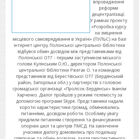
впровадження
реформи
децентралізації.
У рамках проекту
«Розробка курсу
на зміцнення
місцевого самоврядування в Україні» (ПУЛЬС) на базі
інтернет центру Полонської центральної бібліотеки
відбувся обмін досвідом між представниками від
Полонської ОТГ - першим заступником міського
голови Кулінським О.Ю., директором Полонської
центральної бібліотеки Ржегак О. та командою
представників від Берестівської ОТГ (Бердянський
район, Запорізька обл.) у партнерстві з головою
громадської організації «Пролісок-Бердянськ» Іваном
Харченко. Діалог пройшов у режимі телемосту за
допомогою програми Skype. Представники надали
короткі характеристики громад, обмінювались
питаннями, досвідом роботи. Особливу увагу
приділили питанням створення та фінансування
опорних шкіл та центрів ПМСД. На закінчення
учасники діалогу домовились про подальшу
співпрацю та обмін досвідом, задля перспективного